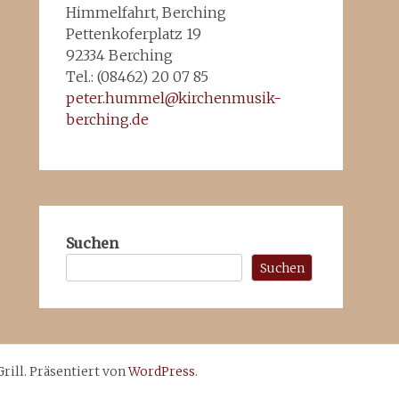
Himmelfahrt, Berching
Pettenkoferplatz 19
92334 Berching
Tel.: (08462) 20 07 85
peter.hummel@kirchenmusik-
berching.de
Suchen
Suchen
ill. Präsentiert von
WordPress
.